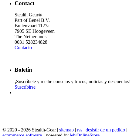
Contact
Stealth Gear®
Part of Benel B.V.
Buitenvaart 1127a
7905 SE Hoogeveen
The Netherlands
0031 528234828
Contacto
Boletín
¡Suscríbete y recibe consejos y trucos, noticias y descuentos!
Suscribirse
© 2020 - 2026 Stealth-Gear |
sitemap
|
rss
|
desistir de un pedido
|
ecommerce software
- powered by
MyOnlineStore